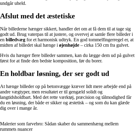
undgår uheld.
Afslut med det æstetiske
Når billederne hænger sikkert, handler det om at få dem til at tage sig
godt ud. Brug vaterpas til at justere, og overvej at samle flere billeder i
en
billedvæg
for et harmonisk udtryk. En god tommelfingerregel er, at
midten af billedet skal hænge i
øjenhøjde
– cirka 150 cm fra gulvet.
Hvis du hænger flere billeder sammen, kan du lægge dem ud på gulvet
først for at finde den bedste komposition, før du borer.
En holdbar løsning, der ser godt ud
At hænge billeder op på betonvægge kræver lidt mere arbejde end på
andre vægtyper, men resultatet er til gengæld solidt og
langtidsholdbart. Med det rette værktøj, præcision og tålmodighed får
du en løsning, der både er sikker og æstetisk – og som du kan glæde
dig over i mange år.
Malerier som farvebro: Sådan skaber du sammenhæng mellem
rummets nuancer