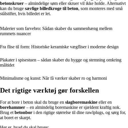
betonskruer
– almindelige søm eller skruer vil ikke holde. Alternativt
kan du bruge
særlige billedkroge til beton
, som monteres med små
stålstifter, hvis billedet er let.
Malerier som farvebro: Sådan skaber du sammenhæng mellem
rummets nuancer
Fra flise til form: Historiske keramiske vægfliser i moderne design
Plakater i spisestuen – sådan skaber du hygge og stemning omkring
måltidet
Minimalisme og kunst: Når få værker skaber ro og harmoni
Det rigtige værktøj gør forskellen
For at bore i beton skal du bruge en
slagboremaskine
eller en
borehammer
– en almindelig boremaskine er sjældent kraftig nok.
Brug et
betonbor
i den rigtige størrelse til dine rawlplugs, og sørg for,
at boret er skarpt.
Her er, hvad du skal bruge: