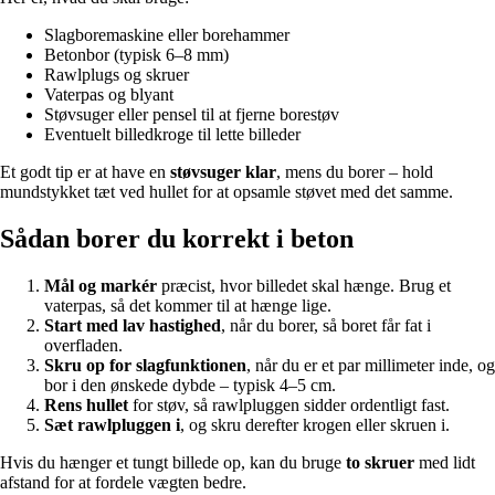
Slagboremaskine eller borehammer
Betonbor (typisk 6–8 mm)
Rawlplugs og skruer
Vaterpas og blyant
Støvsuger eller pensel til at fjerne borestøv
Eventuelt billedkroge til lette billeder
Et godt tip er at have en
støvsuger klar
, mens du borer – hold
mundstykket tæt ved hullet for at opsamle støvet med det samme.
Sådan borer du korrekt i beton
Mål og markér
præcist, hvor billedet skal hænge. Brug et
vaterpas, så det kommer til at hænge lige.
Start med lav hastighed
, når du borer, så boret får fat i
overfladen.
Skru op for slagfunktionen
, når du er et par millimeter inde, og
bor i den ønskede dybde – typisk 4–5 cm.
Rens hullet
for støv, så rawlpluggen sidder ordentligt fast.
Sæt rawlpluggen i
, og skru derefter krogen eller skruen i.
Hvis du hænger et tungt billede op, kan du bruge
to skruer
med lidt
afstand for at fordele vægten bedre.