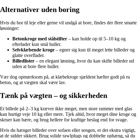
Alternativer uden boring
Hvis du bor til leje eller gerne vil undgå at bore, findes der flere smarte
løsninger:
Betonkroge med stålstifter
– kan holde op til 5–10 kg og
efterlader kun små huller.
Selvklæbende kroge
– egner sig kun til meget lette billeder og
glatte overflader.
Billedlister
– en elegant løsning, hvor du kan skifte billeder ud
uden at bore flere huller.
Vær dog opmærksom på, at klæbekroge sjældent hæfter godt på ru
beton, og at vægten skal være lav.
Tænk på vægten – og sikkerheden
Et billede på 2–3 kg kræver ikke meget, men store rammer med glas
kan hurtigt veje 10 kg eller mere. Tjek altid, hvor meget dine kroge og
skruer kan bære, og brug hellere for kraftige beslag end for svage.
Hvis du hænger billeder over sofaen eller sengen, er det ekstra vigtigt,
at de sidder sikkert. Brug solide rawlplugs og dobbelte ophæng, så du