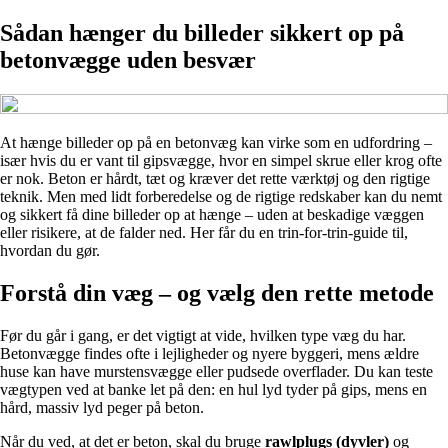
Sådan hænger du billeder sikkert op på
betonvægge uden besvær
At hænge billeder op på en betonvæg kan virke som en udfordring –
især hvis du er vant til gipsvægge, hvor en simpel skrue eller krog ofte
er nok. Beton er hårdt, tæt og kræver det rette værktøj og den rigtige
teknik. Men med lidt forberedelse og de rigtige redskaber kan du nemt
og sikkert få dine billeder op at hænge – uden at beskadige væggen
eller risikere, at de falder ned. Her får du en trin-for-trin-guide til,
hvordan du gør.
Forstå din væg – og vælg den rette metode
Før du går i gang, er det vigtigt at vide, hvilken type væg du har.
Betonvægge findes ofte i lejligheder og nyere byggeri, mens ældre
huse kan have murstensvægge eller pudsede overflader. Du kan teste
vægtypen ved at banke let på den: en hul lyd tyder på gips, mens en
hård, massiv lyd peger på beton.
Når du ved, at det er beton, skal du bruge
rawlplugs (dyvler)
og